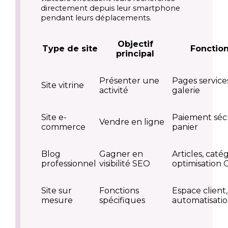
directement depuis leur smartphone
pendant leurs déplacements.
Objectif
Type de site
Fonction
principal
Présenter une
Pages services
Site vitrine
activité
galerie
Site e-
Paiement sécu
Vendre en ligne
commerce
panier
Blog
Gagner en
Articles, catég
professionnel
visibilité SEO
optimisation 
Site sur
Fonctions
Espace client,
mesure
spécifiques
automatisati